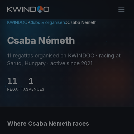
KWINDOO
›
Clubs & organisers
›
Csaba Németh
Csaba Németh
11 regattas organised on KWINDOO
· racing at
Sarud, Hungary
· active since 2021
.
11
1
REGATTAS
VENUES
Where Csaba Németh races