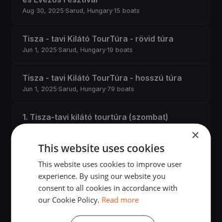
Aug 30, 2025
·
Sarud, Hungary
·
15 boats
Tisza - tavi Kilátó TourTúra - rövid túra
Jun 1, 2025
·
Sarud, Hungary
·
19 boats
Tisza - tavi Kilátó TourTúra - hosszú túra
Jun 1, 2025
·
Sarud, Hungary
·
79 boats
1. Tisza-tavi kilátó tourtúra (szombat)
2024.10.12 - 2024.10.13
×
Oct 12, 2024
·
Sarud, Hungary
This website uses cookies
This website uses cookies to improve user
1. Tisza-tavi kilátó tourtúra (szombat)
experience. By using our website you
2024.09.27 - 2024.09.28
consent to all cookies in accordance with
Sep 27, 2024
·
Sarud, Hungary
our Cookie Policy.
Read more
VIII. Nemzetközi Tájékozódási Evezős