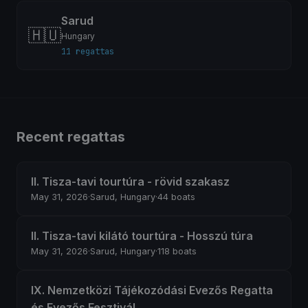
Sarud
🇭🇺
Hungary
11 regattas
Recent regattas
II. Tisza-tavi tourtúra - rövid szakasz
May 31, 2026
·
Sarud, Hungary
·
44 boats
II. Tisza-tavi kilátó tourtúra - Hosszú túra
May 31, 2026
·
Sarud, Hungary
·
118 boats
IX. Nemzetközi Tájékozódási Evezős Regatta
és Evezős Fesztivál