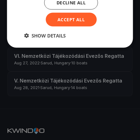
DECLINE ALL
Regatta
Aug 24, 2024
·
Sarud, Hungary
·
13 boats
ACCEPT ALL
VII. Nemzetközi Tájékozódási Evezős Regatta
SHOW DETAILS
Aug 26, 2023
·
Sarud, Hungary
·
14 boats
VI. Nemzetközi Tájékozódási Evezős Regatta
Aug 27, 2022
·
Sarud, Hungary
·
10 boats
V. Nemzetközi Tájékozódási Evezős Regatta
Aug 28, 2021
·
Sarud, Hungary
·
14 boats